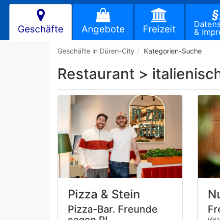
§
Daten
Geschäfte
Angebote
Freizeit
& Imp
Geschäfte in Düren-City
Kategorien-Suche
Restaurant > italienisc
Pizza & Stein
Nu
Pizza-Bar. Freunde
Fr
sagen PI.