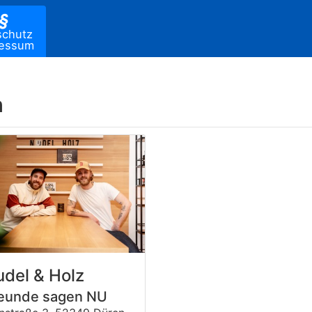
§
schutz
ressum
h
del & Holz
eunde sagen NU