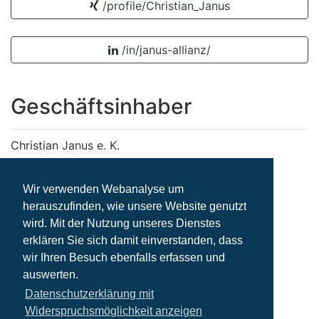
/profile/Christian_Janus
/in/janus-allianz/
Geschäftsinhaber
Christian Janus e. K.
Christian Janus
Wir verwenden Webanalyse um
Schützenstraße 12
herauszufinden, wie unsere Website genutzt
52351 Düren
wird. Mit der Nutzung unseres Dienstes
Deutschland
erklären Sie sich damit einverstanden, dass
wir Ihren Besuch ebenfalls erfassen und
Telefon: +49 2421 99899877
auswerten.
Fax: +49 2421 99899899
Datenschutzerklärung mit
E-Mail: christian.janus@allianz.de
Widerspruchsmöglichkeit anzeigen